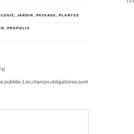
	[
OLOGIE
,
JARDIN
,
PAYSAGE
,
PLANTES
EN
,
PROPOLIS
re
s publiée.
Les champs obligatoires sont