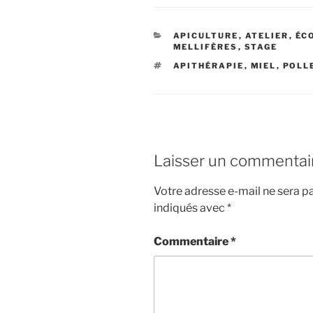
CATÉGORIES
APICULTURE
,
ATELIER
,
ÉC
MELLIFÈRES
,
STAGE
ÉTIQUETTES
APITHÉRAPIE
,
MIEL
,
POLL
Laisser un commentai
Votre adresse e-mail ne sera pa
indiqués avec
*
Commentaire
*