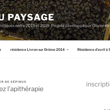
U PAYSAGE
tiques entre 2013 et 2019. Projets développé par Olivier d
a
résidence Livron sur Drôme 2014
Résidence d’avril à 
ER DE SÉPIBUS
inscript
ez l’apithérapie