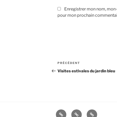
Enregistrer mon nom, mon e
pour mon prochain commentai
Navigation
Article
PRÉCÉDENT
de
précédent
Visites estivales du jardin bleu
l’article
2019
résidence
Résidence