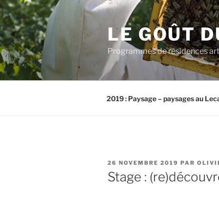
Aller
au
LE GOÛT D
contenu
principal
Programmes de résidences artis
2019 : Paysage – paysages au Lec
PUBLIÉ
26 NOVEMBRE 2019
PAR
OLIVI
LE
Stage : (re)découvr