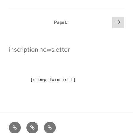
Pagination
Page
Page
1
suiv
des
publications
inscription newsletter
	[sibwp_form id=1] 
2019
résidence
Résidence
:
Livron
d’avril