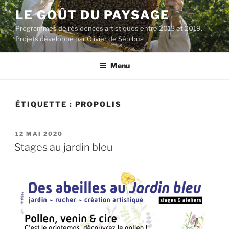
Aller
LE GOÛT DU PAYSAGE
au
Programmes de résidences artistiques entre 2013 et 2019.
contenu
Projets développé par Olivier de Sépibus
principal
Menu
ÉTIQUETTE :
PROPOLIS
PUBLIÉ
12 MAI 2020
LE
Stages au jardin bleu