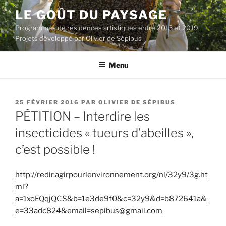
Aller
LE GOÛT DU PAYSAGE
au
Programmes de résidences artistiques entre 2013 et 2019.
contenu
Projets développé par Olivier de Sépibus
principal
Menu
PUBLIÉ
25 FÉVRIER 2016
PAR
OLIVIER DE SÉPIBUS
LE
PÉTITION – Interdire les
insecticides « tueurs d’abeilles »,
c’est possible !
http://redir.agirpourlenvironnement.org/nl/32y9/3g.ht
ml?
a=1xoEQqjQCS&b=1e3de9f0&c=32y9&d=b872641a&
e=33adc824&email=sepibus@gmail.com