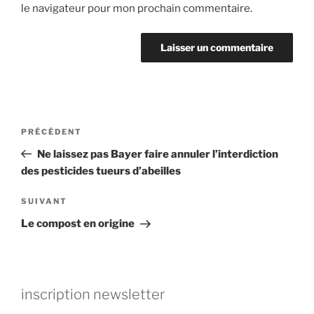
le navigateur pour mon prochain commentaire.
Navigation
Article
PRÉCÉDENT
de
précédent
Ne laissez pas Bayer faire annuler l’interdiction
l’article
des pesticides tueurs d’abeilles
Article
SUIVANT
suivant
Le compost en origine
inscription newsletter