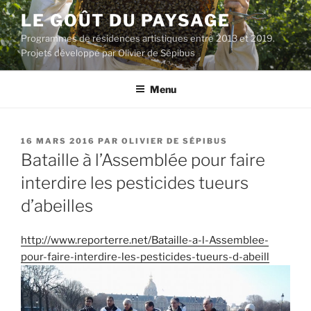
Aller
LE GOÛT DU PAYSAGE
au
Programmes de résidences artistiques entre 2013 et 2019.
contenu
Projets développé par Olivier de Sépibus
principal
Menu
PUBLIÉ
16 MARS 2016
PAR
OLIVIER DE SÉPIBUS
LE
Bataille à l’Assemblée pour faire
interdire les pesticides tueurs
d’abeilles
http://www.reporterre.net/Bataille-a-l-Assemblee-
pour-faire-interdire-les-pesticides-tueurs-d-abeill