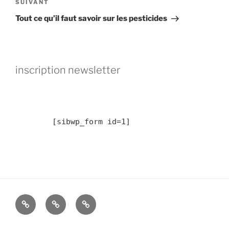
Article
SUIVANT
suivant
Tout ce qu’il faut savoir sur les pesticides
inscription newsletter
	[sibwp_form id=1] 
2019
résidence
Résidence
:
Livron
d’avril
Paysage
sur
à