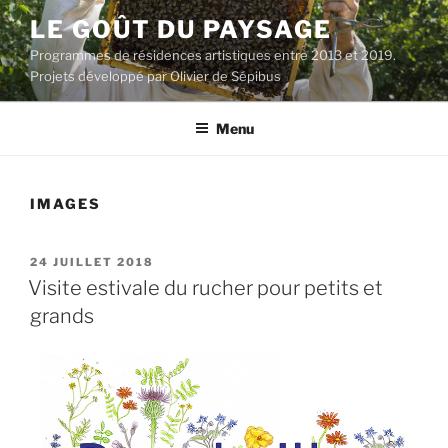
Aller
LE GOÛT DU PAYSAGE
au
Programmes de résidences artistiques entre 2013 et 2019.
contenu
Projets développé par Olivier de Sépibus
principal
Menu
IMAGES
PUBLIÉ
24 JUILLET 2018
LE
Visite estivale du rucher pour petits et
grands