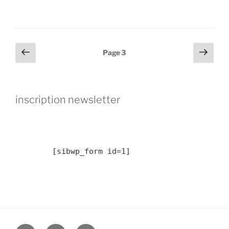
Pagination
Page
Page
Page
3
précédente
suiv
des
publications
inscription newsletter
	[sibwp_form id=1] 