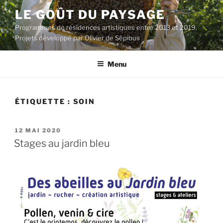
Aller
LE GOÛT DU PAYSAGE
au
Programmes de résidences artistiques entre 2013 et 2019.
contenu
Projets développé par Olivier de Sépibus
principal
Menu
ÉTIQUETTE :
SOIN
PUBLIÉ
12 MAI 2020
LE
Stages au jardin bleu