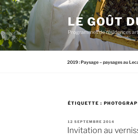
Aller
au
LE GOÛT D
contenu
principal
Programmes de résidences artis
2019 : Paysage – paysages au Lec
ÉTIQUETTE :
PHOTOGRAP
PUBLIÉ
12 SEPTEMBRE 2014
LE
Invitation au vernis