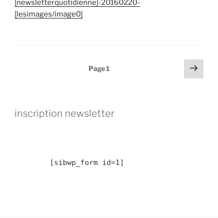
[newsletterquotidienne]-20160220-
[lesimages/image0]
Pagination
Page
Page
1
suiv
des
publications
inscription newsletter
	[sibwp_form id=1] 