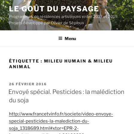
Aller
LE GOÛT DU PAYSAGE
au
Programmes de résidences artistiques entre 2013 et 2019.
contenu
Projets développé par Olivier de Sépibus
principal
Menu
ÉTIQUETTE :
MILIEU HUMAIN & MILIEU
ANIMAL
PUBLIÉ
26 FÉVRIER 2016
LE
Envoyé spécial. Pesticides : la malédiction
du soja
http://www.francetvinfo.fr/societe/video-envoye-
special-pesticides-la-malediction-du-
soja_1318689.html#xtor=EPR-2-