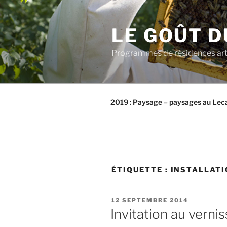
Aller
au
LE GOÛT D
contenu
principal
Programmes de résidences artis
2019 : Paysage – paysages au Lec
ÉTIQUETTE :
INSTALLATI
PUBLIÉ
12 SEPTEMBRE 2014
LE
Invitation au vernis