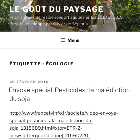
Aller
LE GOÛT DU PAYSAGE
au
Programmes de résidences artistiques entre 2013 et 2019.
contenu
Projets développé par Olivier de Sépibus
principal
Menu
ÉTIQUETTE :
ÉCOLOGIE
PUBLIÉ
26 FÉVRIER 2016
LE
Envoyé spécial. Pesticides : la malédiction
du soja
http://www.francetvinfo.fr/societe/video-envoye-
special-pesticides-la-malediction-du-
soja_1318689.html#xtor=EPR-2-
[newsletterquotidienne]-20160220-