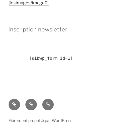
[lesimages/image0]
inscription newsletter
	[sibwp_form id=1] 
2019
résidence
Résidence
:
Livron
d’avril
Paysage
sur
à
Fièrement propulsé par WordPress
–
Drôme
Sainte-