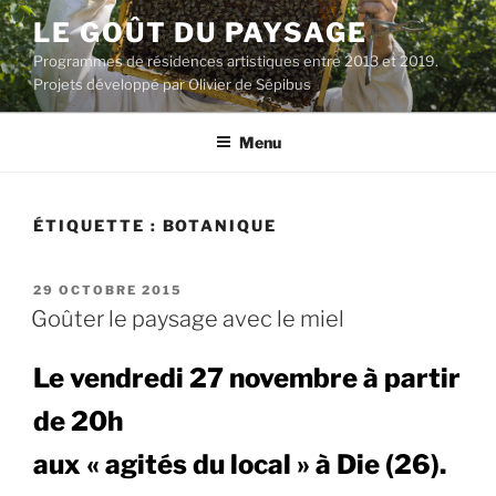
Aller
LE GOÛT DU PAYSAGE
au
Programmes de résidences artistiques entre 2013 et 2019.
contenu
Projets développé par Olivier de Sépibus
principal
Menu
ÉTIQUETTE :
BOTANIQUE
PUBLIÉ
29 OCTOBRE 2015
LE
Goûter le paysage avec le miel
Le vendredi 27 novembre à partir
de 20h
aux « agités du local » à Die (26).