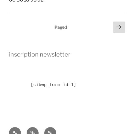
Pagination
Page
Page
1
suiv
des
publications
inscription newsletter
	[sibwp_form id=1] 
2019
résidence
Résidence