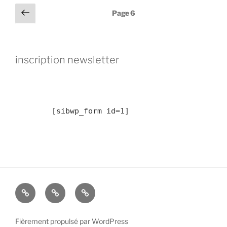
Pagination
Page
Page
6
précédente
des
publications
inscription newsletter
	[sibwp_form id=1] 
2019
résidence
Résidence
:
Livron
d’avril
Paysage
sur
à
Fièrement propulsé par WordPress