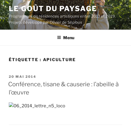
Aller
LE GOÛT DU PAYSAGE
au
Programmes de résidences artistiques entre 2013 et 2019.
contenu
Projets développé par Olivier de Sépibus
principal
Menu
ÉTIQUETTE :
APICULTURE
PUBLIÉ
20 MAI 2014
LE
Conférence, tisane & causerie : l’abeille à
l’œuvre