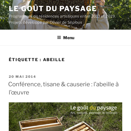
Aller
LE GOÛT DU PAYSAGE
au
Programmes de résidences artistiques entre 2013 et 2019.
contenu
Projets développé par Olivier de Sépibus
principal
Menu
ÉTIQUETTE :
ABEILLE
PUBLIÉ
20 MAI 2014
LE
Conférence, tisane & causerie : l’abeille à
l’œuvre