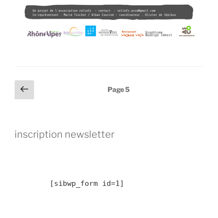
Pagination
Page
Page
5
précédente
des
publications
inscription newsletter
	[sibwp_form id=1] 