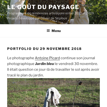
Aller
LE GOÛT DU PAYSAGE
au
Programmes de résidences artistiques entre 2013 et 2019.
contenu
Projets développé par Olivier de Sépibus
principal
Menu
PORTFOLIO DU 29 NOVEMBRE 2018
Le photographe
Antoine Picard
continue son journal
photographique
Jardin bleu
le vendredi 30 novembre.
Il était question ce jour-là de travailler le sol après avoir
tracé le plan du jardin.