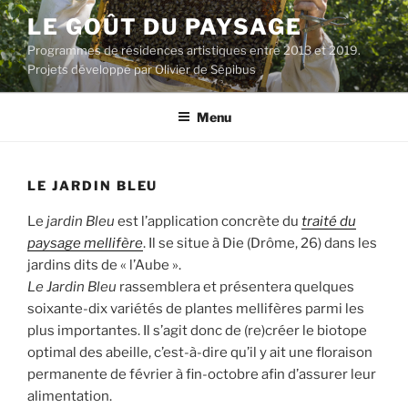
Aller
LE GOÛT DU PAYSAGE
au
Programmes de résidences artistiques entre 2013 et 2019.
contenu
Projets développé par Olivier de Sépibus
principal
Menu
LE JARDIN BLEU
Le
jardin Bleu
est l’application concrète du
traité du
paysage mellifère
. Il se situe à Die (Drôme, 26) dans les
jardins dits de « l’Aube ».
Le Jardin Bleu
rassemblera et présentera quelques
soixante-dix variétés de plantes mellifères parmi les
plus importantes. Il s’agit donc de (re)créer le biotope
optimal des abeille, c’est-à-dire qu’il y ait une floraison
permanente de février à fin-octobre afin d’assurer leur
alimentation.