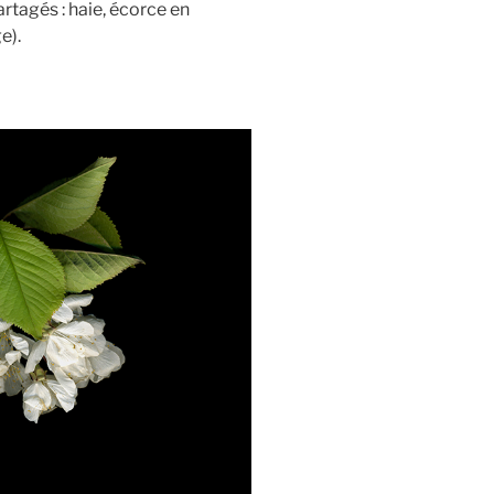
artagés : haie, écorce en
e).