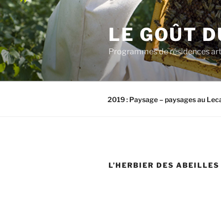
Aller
au
LE GOÛT D
contenu
principal
Programmes de résidences artis
2019 : Paysage – paysages au Lec
L’HERBIER DES ABEILLES