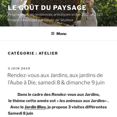
Aller
LE GOÛT DU PAYSAGE
au
Programmes de résidences artistiques entre 2013 et 2019.
contenu
Projets développé par Olivier de Sépibus
principal
Menu
CATÉGORIE :
ATELIER
PUBLIÉ
3 JUIN 2019
LE
Rendez-vous aux Jardins, aux jardins de
l’Aube à Die, samedi 8 & dimanche 9 juin
Dans le cadre des
Rendez-vous aux Jardins
,
le thème cette année est «
les animaux aux Jardins
« .
Avec le
Jardin Bleu
, je propose 3 visites différentes
Samedi 8 juin