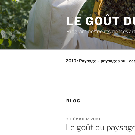
Aller
au
LE GOÛT D
contenu
principal
Programmes de résidences artis
2019 : Paysage – paysages au Lec
BLOG
PUBLIÉ
2 FÉVRIER 2021
LE
Le goût du paysag