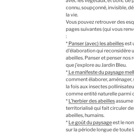
avec les végétaux, et donc de 
connu, soupçonné, invisible, dé
la vie.
Vous pouvez retrouver des esqu
pages suivantes (qui vous renvo
:
*
Panser (avec) les abeilles
est 
d’élaboration qui reconsidère u
abeilles. Panser et penser nos r
que j’explore au Jardin Bleu.
*
Le manifeste du paysage mell
comment élaborer, aménager, s
la fois aux insectes pollinisate
comme entité naturelle parmi d
*
L’herbier des abeilles
assume un
territorialisé qui fait circuler
abeilles, humains.
*
Le goût du paysage
est le no
sur la période longue de toute l