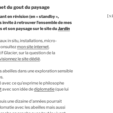
rnet du gout du paysage
	[
tant en révision (en « standby »,
s invite à retrouver l’ensemble de mes
es et son paysage sur le site du
Jardin
x in situ, installations, micro-
consultez
mon site internet
.
if Glacier
, sur la question de la
visionnez le site dédié
.
es abeilles dans une exploration sensible
s.
té avec ce qu’exprime le philosophe
t
avec son idée de
diplomatie
(que lui
puis une dizaine d’années pourrait
plomatie avec les abeilles mais aussi