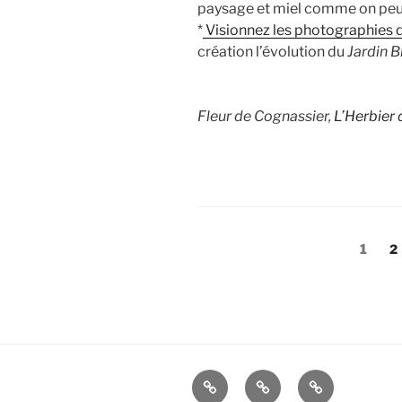
paysage et miel comme on peut le
*
Visionnez les photographies 
création l’évolution du
Jardin B
Fleur de Cognassier,
L’Herbier 
Pagination
Page
P
1
2
des
publications
2019
résidence
Résidence