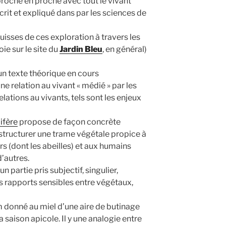
proche en proche avec tout le vivant
crit et expliqué dans par les sciences de
isses de ces exploration à travers les
ie sur le site du
Jardin Bleu
, en général)
un texte théorique en cours
ne relation au vivant « médié » par les
elations au vivants, tels sont les enjeux
ifère
propose de façon concrète
tructurer une trame végétale propice à
urs (dont les abeilles) et aux humains
’autres.
 partie pris subjectif, singulier,
 des rapports sensibles entre végétaux,
m donné au miel d’une aire de butinage
a saison apicole. Il y une analogie entre