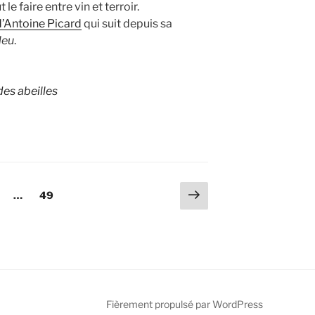
 faire entre vin et terroir.
d’Antoine Picard
qui suit depuis sa
leu
.
des abeilles
Page
age
Page
…
49
suivante
Fièrement propulsé par WordPress